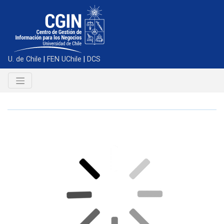
U. de Chile
|
FEN UChile
|
DCS